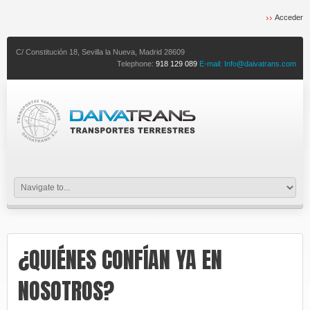
Acceder
C/ Constitución 18,
Sevilla la Nueva,
Madrid
28609
Telephone:
918 129 089
E-mail:
Info@daivatrans.com
expertos en transporte eficiente
¿QUIÉNES CONFÍAN YA EN
NOSOTROS?