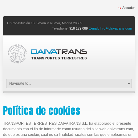
Acceder
C/ Constitución 18,
Sevilla la Nueva,
Madrid
28609
Telephone:
918 129 089
E-mail:
Info@daivatrans.com
expertos en transporte eficiente
Política de cookies
TRANSPORTES TERRESTRES DAIVATRANS S.L. ha elaborado el presente
documento con el fin de informarte como usuario del sitio web daivatrans.com,
de qué es una cookie, cuál es su finalidad, cuáles con las que empleamos en