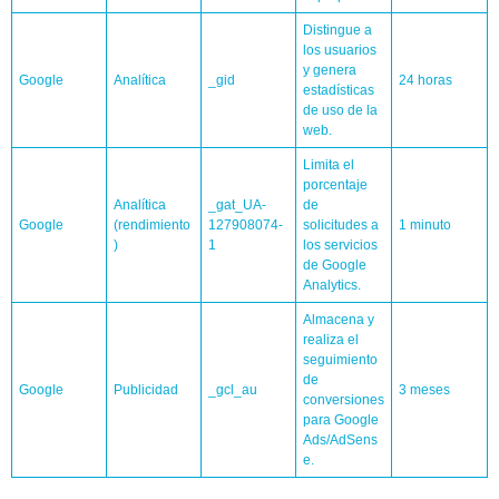
Distingue a
los usuarios
y genera
Google
Analítica
_gid
24 horas
estadísticas
de uso de la
web.
Limita el
porcentaje
Analítica
_gat_UA-
de
Google
(rendimiento
127908074-
solicitudes a
1 minuto
)
1
los servicios
de Google
Analytics.
Almacena y
realiza el
seguimiento
de
Google
Publicidad
_gcl_au
3 meses
conversiones
para Google
Ads/AdSens
e.