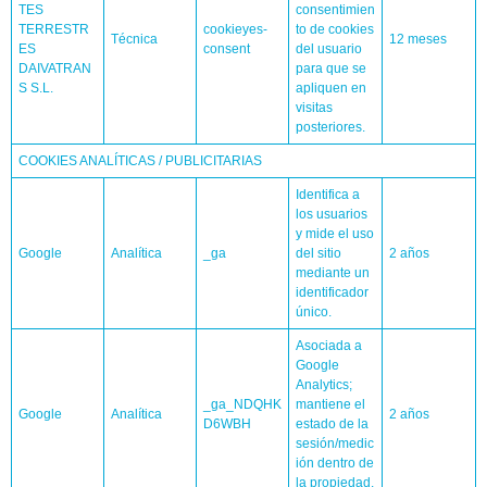
TES
consentimien
TERRESTR
cookieyes-
to de cookies
Técnica
12 meses
ES
consent
del usuario
DAIVATRAN
para que se
S S.L.
apliquen en
visitas
posteriores.
COOKIES ANALÍTICAS / PUBLICITARIAS
Identifica a
los usuarios
y mide el uso
Google
Analítica
_ga
del sitio
2 años
mediante un
identificador
único.
Asociada a
Google
Analytics;
_ga_NDQHK
mantiene el
Google
Analítica
2 años
D6WBH
estado de la
sesión/medic
ión dentro de
la propiedad.