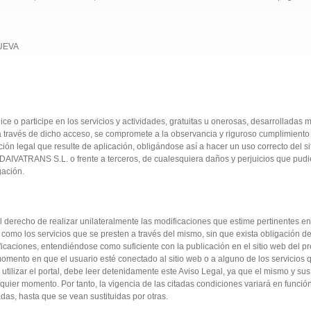
NUEVA
lice o participe en los servicios y actividades, gratuitas u onerosas, desarrolladas 
través de dicho acceso, se compromete a la observancia y riguroso cumplimiento 
ión legal que resulte de aplicación, obligándose así a hacer un uso correcto del si
ATRANS S.L. o frente a terceros, de cualesquiera daños y perjuicios que pudi
gación.
ho de realizar unilateralmente las modificaciones que estime pertinentes en
s como los servicios que se presten a través del mismo, sin que exista obligación d
icaciones, entendiéndose como suficiente con la publicación en el sitio web del pr
l momento en que el usuario esté conectado al sitio web o a alguno de los servicios 
utilizar el portal, debe leer detenidamente este Aviso Legal, ya que el mismo y sus
uier momento. Por tanto, la vigencia de las citadas condiciones variará en funció
as, hasta que se vean sustituidas por otras.