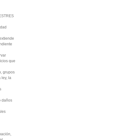
RRESTRES
edad
 extiende
ondiente
rvar
uicios que
n, grupos
ley, la
s
 o daños
ales
mación,
al.