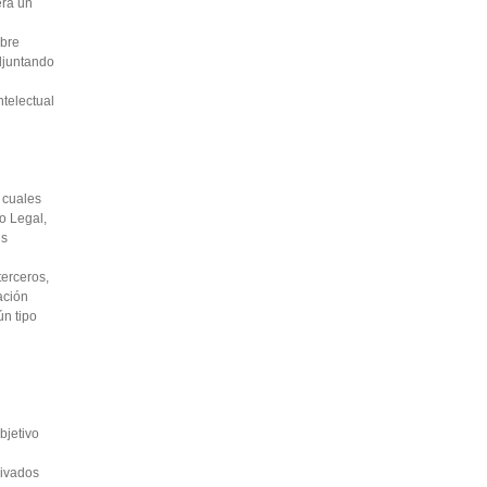
era un
obre
djuntando
telectual
 cuales
so Legal,
us
erceros,
ación
ún tipo
bjetivo
ivados