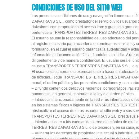
CONDICIONES DE USO DEL SITIO WEB
Las presentes condiciones de uso y navegación tienen como f
DAIVATRANS S.L. , como prestador del servicio, y los usuarios q
daivatrans.com proporciona el acceso libre y gratuito a gran can
pertenece a TRANSPORTES TERRESTRES DAIVATRANS S.L. o a su
El usuario asume la responsabilidad del uso adecuado del port
al registro necesario para acceder a determinados servicios y 
formulario, en el cual el usuario garantiza la autenticidad y 
información o documentación falsa, fraudulenta o ilícita. A raí
diligentemente y de manera confidencial. El usuario será el úni
cause a TRANSPORTES TERRESTRES DAIVATRANS S.L. o a tercer
El usuario se compromete expresamente a hacer un adecuado uso 
de noticias…] que TRANSPORTES TERRESTRES DAIVATRANS S.L. o
moral, el orden público y las presentes condiciones y, con carác
– Difundir contenidos delictivos, violentos, pornográficos, racis
humanos o, en general, contrarios a la ley o al orden público.
– Introducir intencionadamente en la red virus informáticos o re
en los sistemas físicos y lógicos de TRANSPORTES TERRESTRE
obstaculizar el acceso de otros usuarios al sitio web y a sus s
TRANSPORTES TERRESTRES DAIVATRANS S.L. presta sus ser
– Intentar acceder a las cuentas de correo electrónico de otro
TERRESTRES DAIVATRANS S.L. o de terceros y, en su caso, ext
– Vulnerar los derechos de propiedad intelectual o industrial, as
elemento o contenido que suponga una violación del secreto de 