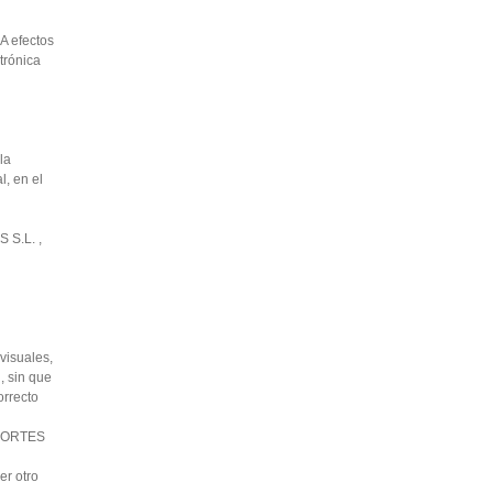
A efectos
trónica
la
, en el
 S.L. ,
ovisuales,
 sin que
orrecto
NSPORTES
er otro