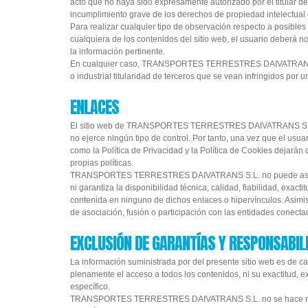
acto que no haya sido expresamente autorizado por el titular d
incumplimiento grave de los derechos de propiedad intelectual o 
Para realizar cualquier tipo de observación respecto a posibles
cualquiera de los contenidos del sitio web, el usuario debe
la información pertinente.
En cualquier caso, TRANSPORTES TERRESTRES DAIVATRANS S.L
o industrial titularidad de terceros que se vean infringidos por u
ENLACES
El sitio web de TRANSPORTES TERRESTRES DAIVATRANS S.L. pued
no ejerce ningún tipo de control. Por tanto, una vez que el usua
como la Política de Privacidad y la Política de Cookies dejarán d
propias políticas.
TRANSPORTES TERRESTRES DAIVATRANS S.L. no puede asumir r
ni garantiza la disponibilidad técnica, calidad, fiabilidad, exact
contenida en ninguno de dichos enlaces o hipervínculos. Asimis
de asociación, fusión o participación con las entidades conecta
EXCLUSIÓN DE GARANTÍAS Y RESPONSABIL
La información suministrada por del presente sitio web es de ca
plenamente el acceso a todos los contenidos, ni su exactitud, ex
específico.
TRANSPORTES TERRESTRES DAIVATRANS S.L. no se hace respons