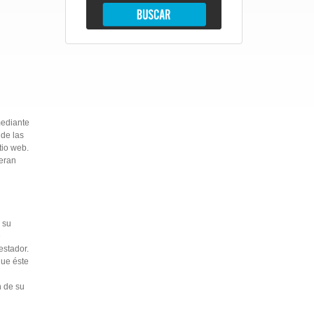
mediante
de las
tio web.
eran
 su
e
estador.
que éste
n de su