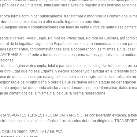
públicas o de un tercero, utilizando sus claves de registro a los distintos servicios
quier otra forma comunicar públicamente, transformar o modificar los contenidos, a 
s derechos de explotación o ello resulte legalmente permitido.
de cualquier clase y comunicaciones con fines de venta u otra de naturaleza comerci
ente sitio web (Aviso Legal, Política de Privacidad, Política de Cookies, así como 
neral de la legalidad vigente en España, se comunicará inmediatamente por parte
pertinentes, comprometiéndose ésta a cooperar con las mismas. En tal caso, 
ANS S.L. o frente a terceros, de cualesquiera daños y perjuicios que pudier
gaciones.
 página web cumpla, total o parcialmente, con las legislaciones de otros paí
ier otro lugar que no sea España, y decide acceder y/o navegar en el presente sitio
rse de que tal acceso y/o navegación cumple con la legislación local aplicable en
nsable de ningún daño o pérdida que se derive de un ataque de denegación
amente perjudicial que pueda afectar a su ordenador, equipo informático, datos o ma
a de contenidos de la misma o a los que la misma redireccione.
os y TRANSPORTES TERRESTRES DAIVATRANS S.L. se considerarán eficaces, a todo
 electrónico o comunicación telefónica. Los usuarios deberán dirigirse a TRANSPOR
STITUCION 18 28609, SEVILLA LA NUEVA.