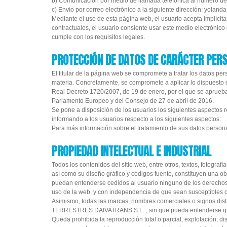
b) Comunicación por medio de llamada telefónica al número de 
c) Envío por correo electrónico a la siguiente dirección: yola
Mediante el uso de esta página web, el usuario acepta implícita
contractuales, el usuario consiente usar este medio electrónic
cumple con los requisitos legales.
PROTECCIÓN DE DATOS DE CARÁCTER PER
El titular de la página web se compromete a tratar los datos per
materia. Concretamente, se compromete a aplicar lo dispuesto 
Real Decreto 1720/2007, de 19 de enero, por el que se aprueb
Parlamento Europeo y del Consejo de 27 de abril de 2016.
Se pone a disposición de los usuarios los siguientes aspect
informando a los usuarios respecto a los siguientes aspectos:
Para más información sobre el tratamiento de sus datos personale
PROPIEDAD INTELECTUAL E INDUSTRIAL
Todos los contenidos del sitio web, entre otros, textos, fotograf
así como su diseño gráfico y códigos fuente, constituyen u
puedan entenderse cedidos al usuario ninguno de los derechos 
uso de la web, y con independencia de que sean susceptibles o
Asimismo, todas las marcas, nombres comerciales o signos dis
TERRESTRES DAIVATRANS S.L. , sin que pueda entenderse que 
Queda prohibida la reproducción total o parcial, explotación, di