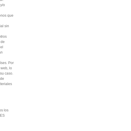
 y/o
menos que
al sin
otros
 de
el
an
ses. Por
 web, lo
 su caso.
 de
teriales
s los
TES