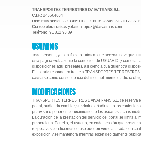
TRANSPORTES TERRESTRES DAIVATRANS S.L.
C.I.F.:
B45664604
Domicilio social:
C/ CONSTITUCION 18 28609, SEVILLA LA 
Correo electrónico:
yolanda.lopez@daivatrans.com
Teléfono:
91 812 90 89
USUARIOS
Toda persona, ya sea física o jurídica, que acceda, navegue, uti
esta página web asume la condición de USUARIO, y como tal, a 
disposiciones aquí presentes, así como a cualquier otra disposic
El usuario responderá frente a TRANSPORTES TERRESTRES DAIV
causarse como consecuencia del incumplimiento de dicha obli
MODIFICACIONES
TRANSPORTES TERRESTRES DAIVATRANS S.L. se reserva el derec
portal, pudiendo cambiar, suprimir o añadir tanto los contenido
preavisar o poner en conocimiento de los usuarios dichas modif
La duración de la prestación del servicio del portal se limita a
proporciona. Por ello, el usuario, en cada ocasión que pretenda 
respectivas condiciones de uso pueden verse alteradas en cualq
exposición y se mantendrá mientras estén debidamente publicad