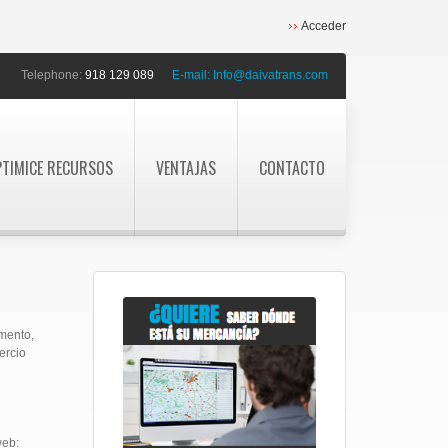
Acceder
Telephone:
918 129 089
E-mail:
Info@daivatrans.com
PTIMICE RECURSOS
VENTAJAS
CONTACTO
mento,
ercio
web: