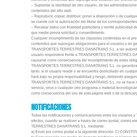
– Suplantar la identidad de otro usuario, de las administraciones 
contenidos del sitio web.
– Reproducir, copiar, distribuir, poner a disposición o de cual
se cuente con la autorización del titular de los correspondiente
– Recabar datos con finalidad publicitaria y remitir publicidad 
que medie previa solicitud o consentimiento.
Cualquier incumplimiento de las cláusulas contenidas en el pres
contenidos que supongan obligaciones para el usuario) y en ge
TRANSPORTES TERRESTRES DAIVATRANS S.L. a las autoridades 
usuario responderá frente a TRANSPORTES TERRESTRES DAIVATR
causarse como consecuencia del incumplimiento de estas obli
TRANSPORTES TERRESTRES DAIVATRANS S.L. no garantiza que su
tanto, si el usuario reside o se encuentra domiciliado en cualqu
hará bajo su propia responsabilidad y riesgo, debiendo asegura
TRANSPORTES TERRESTRES DAIVATRANS S.L. no se hace respo
servicio, virus o cualquier otro programa o material tecnológic
como consecuencia del uso de esta página web o de la descarg
NOTIFICACIONES
Todas las notificaciones y comunicaciones entre los usuari
efectos, cuando se realicen a través de correo postal, correo
TERRESTRES DAIVATRANS S.L. mediante:
a) Envío por correo postal a la siguiente dirección: C/ CON