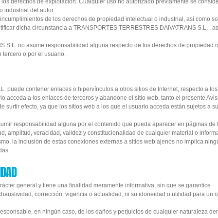
e los derechos de explotación. Cualquier uso no autorizado previamente se consid
industrial del autor.
 incumplimientos de los derechos de propiedad intelectual o industrial, así como s
rá notificar dicha circunstancia a TRANSPORTES TERRESTRES DAIVATRANS S.L. , a
. no asume responsabilidad alguna respecto de los derechos de propiedad in
n tercero o por el usuario.
e contener enlaces o hipervínculos a otros sitios de Internet, respecto a los
rio acceda a los enlaces de terceros y abandone el sitio web, tanto el presente Avi
e surtir efecto, ya que los sitios web a los que el usuario acceda están sujetos a s
esponsabilidad alguna por el contenido que pueda aparecer en páginas de t
itud, amplitud, veracidad, validez y constitucionalidad de cualquier material o inform
mo, la inclusión de estas conexiones externas a sitios web ajenos no implica ning
das.
IDAD
rácter general y tiene una finalidad meramente informativa, sin que se garantice
haustividad, corrección, vigencia o actualidad, ni su idoneidad o utilidad para un o
able, en ningún caso, de los daños y perjuicios de cualquier naturaleza der