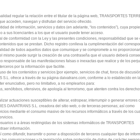
inalidad regular la relación entre el titular de la página web, TRANSPORTES TE
ue acceden, navegan y disfrutan del servicio ofrecido.
tidad de información, servicios y datos (en adelante, “los contenidos”), cuya propi
s licenciantes a los que el usuario puede tener acceso.
al de conformidad con la Ley y las presentes condiciones, responsabilidad que se
contenidos que se prestan. Dicho registro conlleva la cumplimentación del corresp
actualidad de todos aquellos datos que comunique y se compromete a no proporcionar
z del mismo puede surgir la creación de una contraseña que el usuario deberá conse
co responsable de las manifestaciones falsas o inexactas que realice y de los perj
os por la información que facilite.
de los contenidos y servicios [por ejemplo, servicios de chat, foros de discusió
frece a través de su página daivatrans.com, conforme a lo establecido en la 
ter enunciativo, pero no limitativo, a no emplearlos para:
tas, xenófobos, ofensivos, de apología al terrorismo, que atenten contra los derecho
alizar actuaciones susceptibles de alterar, estropear, interrumpir o generar errores
S DAIVATRANS S.L. creadora del sitio web, o de terceras personas; así como
ervicios mediante el consumo masivo de los recursos informáticos a través de los cu
vicios.
s usuarios o a áreas restringidas de los sistemas informáticos de TRANSPORTES
raer información.
í como difundir, transmitir o poner a disposición de terceros cualquier tipo de infor
las comunicaciones y la legislación sobre protección de datos de carácter person