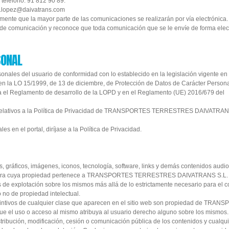
teléfono: 91 812 90 89.
nda.lopez@daivatrans.com
mente que la mayor parte de las comunicaciones se realizarán por vía electrónica. 
o de comunicación y reconoce que toda comunicación que se le envíe de forma elec
SONAL
sonales del usuario de conformidad con lo establecido en la legislación vigente en 
en la LO 15/1999, de 13 de diciembre, de Protección de Datos de Carácter Personal
a el Reglamento de desarrollo de la LOPD y en el Reglamento (UE) 2016/679 del
os relativos a la Política de Privacidad de TRANSPORTES TERRESTRES DAIVATRANS
s en el portal, diríjase a la Política de Privacidad.
ías, gráficos, imágenes, iconos, tecnología, software, links y demás contenidos audi
na obra cuya propiedad pertenece a TRANSPORTES TERRESTRES DAIVATRANS S.L. ,
de explotación sobre los mismos más allá de lo estrictamente necesario para el c
 no de propiedad intelectual.
tintivos de cualquier clase que aparecen en el sitio web son propiedad de TRA
el uso o acceso al mismo atribuya al usuario derecho alguno sobre los mismos.
stribución, modificación, cesión o comunicación pública de los contenidos y cualqui